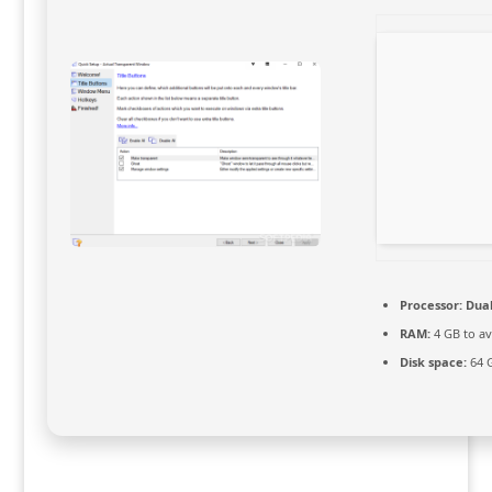
Processor:
Dual
RAM:
4 GB to av
Disk space:
64 G