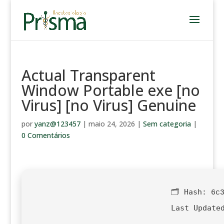
Actual Transparent
Window Portable exe [no
Virus] [no Virus] Genuine
por
yanz@123457
|
maio 24, 2026
|
Sem categoria
|
0 Comentários
🗂 Hash:
6c
Last Update