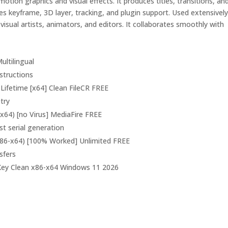
otion graphics and visual effects. It produces titles, transitions, an
es keyframe, 3D layer, tracking, and plugin support. Used extensively
 visual artists, animators, and editors. It collaborates smoothly with
ultilingual
nstructions
Lifetime [x64] Clean FileCR FREE
try
-x64) [no Virus] MediaFire FREE
st serial generation
(x86-x64) [100% Worked] Unlimited FREE
sfers
 Key Clean x86-x64 Windows 11 2026