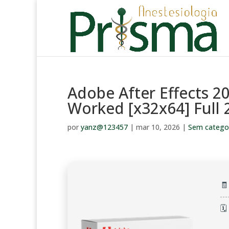
Adobe After Effects 2
Worked [x32x64] Full 
por
yanz@123457
|
mar 10, 2026
|
Sem catego

