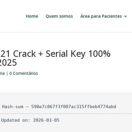
Home
Quem somos
Área para Pacientes
021 Crack + Serial Key 100%
2025
ria
|
0 Comentários
 Hash-sum — 598e7c867f3f007ac315ffbeb4774abd
 Updated on: 2026-03-05