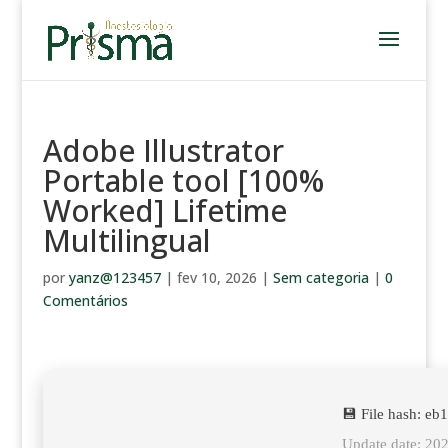
Adobe Illustrator
Portable tool [100%
Worked] Lifetime
Multilingual
por
yanz@123457
|
fev 10, 2026
|
Sem categoria
|
0
Comentários
💾 File hash: 
Update date: 20