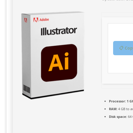
📋 Cop
Processor:
1 G
RAM:
4 GB to a
Disk space:
64 