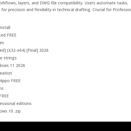
orkflows, layers, and DWG file compatibility. Users automate tasks,
r precision and flexibility in technical drafting. Crucial for Professi
nstall
ited FREE
ses
] (x32-x64) [Final] 2026
e strings
ndows 11 2026
eation
eHippo FREE
ns
 FREE
essional editions
ows 10 .zip