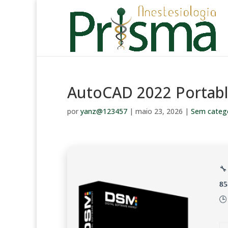
AutoCAD 2022 Portable
por
yanz@123457
|
maio 23, 2026
|
Sem categ
🔧
85
🕒