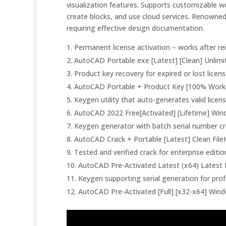
visualization features. Supports customizable w
create blocks, and use cloud services. Renowned fo
requiring effective design documentation.
Permanent license activation – works after rei
AutoCAD Portable exe [Latest] [Clean] Unlim
Product key recovery for expired or lost licen
AutoCAD Portable + Product Key [100% Worked
Keygen utility that auto-generates valid licens
AutoCAD 2022 Free[Activated] [Lifetime] Wi
Keygen generator with batch serial number cr
AutoCAD Crack + Portable [Latest] Clean Fil
Tested and verified crack for enterprise editio
AutoCAD Pre-Activated Latest (x64) Latest
Keygen supporting serial generation for prof
AutoCAD Pre-Activated [Full] [x32-x64] Wind