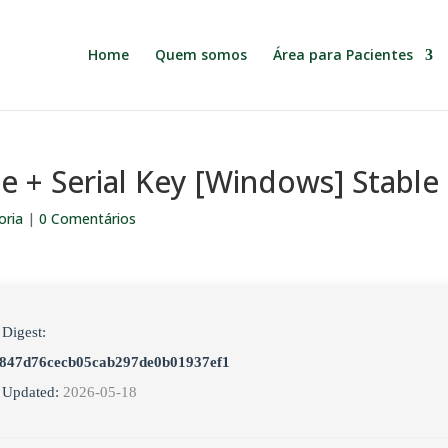
Home
Quem somos
Área para Pacientes
 + Serial Key [Windows] Stable
oria
|
0 Comentários
 Digest:
847d76cecb05cab297de0b01937ef1
 Updated:
2026-05-18