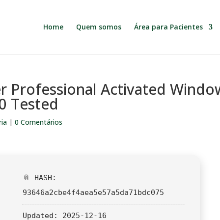
Home
Quem somos
Área para Pacientes
 Professional Activated Windo
0 Tested
ia
|
0 Comentários
📎 HASH:
93646a2cbe4f4aea5e57a5da71bdc075
Updated:
2025-12-16