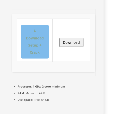
⬇
Download
Download
Setup +
Crack
Processor:
1 GHz, 2-core minimum
RAM:
Minimum 4 GB
Disk space:
Free: 64 GB