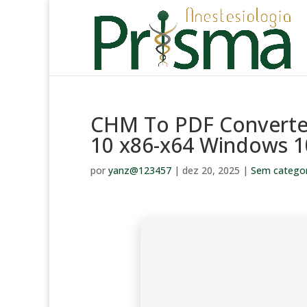
CHM To PDF Converter
10 x86-x64 Windows 1
por
yanz@123457
|
dez 20, 2025
|
Sem categor