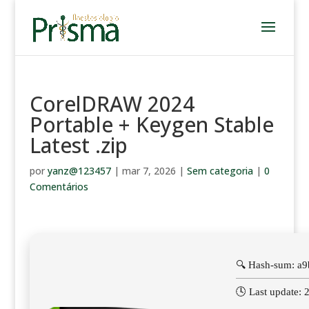
CorelDRAW 2024
Portable + Keygen Stable
Latest .zip
por
yanz@123457
|
mar 7, 2026
|
Sem categoria
|
0
Comentários
🔍 Hash-sum: a
🕓 Last update: