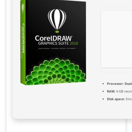
Processor:
Dual
RAM:
4 GB rec
Disk space:
Enou