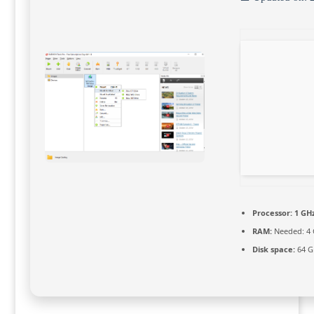
Processor:
1 GHz
RAM:
Needed: 4
Disk space:
64 G