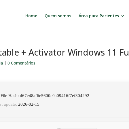
Home
Quem somos
Área para Pacientes
table + Activator Windows 11 Fu
ia
|
0 Comentários
 File Hash: d67e48af6e5600c0a09416f7ef304292
st update:
2026-02-15