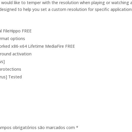
would like to temper with the resolution when playing or watching 
 designed to help you set a custom resolution for specific application
al FileHippo FREE
ormat options
orked x86-x64 Lifetime MediaFire FREE
ground activation
ws]
protections
irus] Tested
ampos obrigatórios são marcados com
*