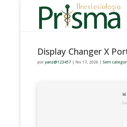
Display Changer X Por
por
yanz@123457
|
fev 17, 2026
|
Sem categor
📊
La