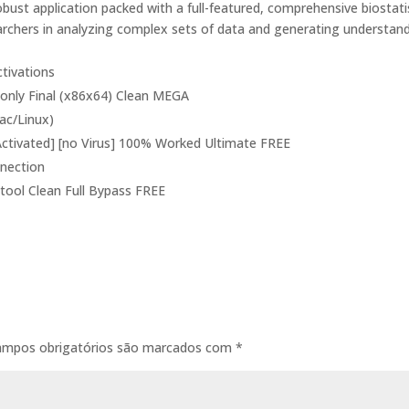
bust application packed with a full-featured, comprehensive biostati
earchers in analyzing complex sets of data and generating understan
tivations
only Final (x86x64) Clean MEGA
ac/Linux)
ctivated] [no Virus] 100% Worked Ultimate FREE
nnection
ool Clean Full Bypass FREE
ampos obrigatórios são marcados com
*