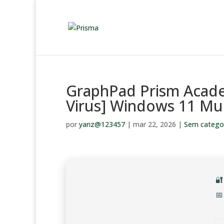
GraphPad Prism Acade
Virus] Windows 11 Mul
por
yanz@123457
|
mar 22, 2026
|
Sem catego

