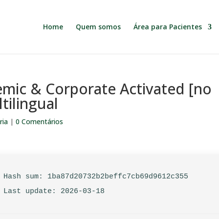
Home
Quem somos
Área para Pacientes
mic & Corporate Activated [no
tilingual
ria
|
0 Comentários
 Hash sum: 1ba87d20732b2beffc7cb69d9612c355
 Last update: 2026-03-18