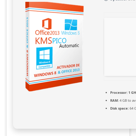
Processor:
1 GH
RAM:
4 GB to av
Disk space:
64 G