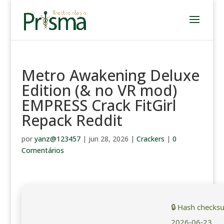
Metro Awakening Deluxe
Edition (& no VR mod)
EMPRESS Crack FitGirl
Repack Reddit
por
yanz@123457
|
jun 28, 2026
|
Crackers
|
0
Comentários
🔒 Hash checks
2026-06-23