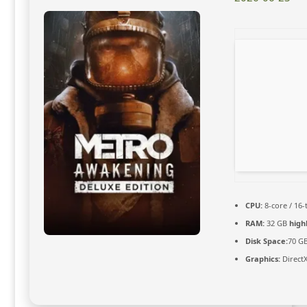
CPU:
8-core / 16
RAM:
32 GB
high
Disk Space:
70 GB
Graphics:
DirectX