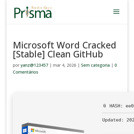
Microsoft Word Cracked
[Stable] Clean GitHub
por
yanz@123457
|
mar 4, 2026
|
Sem categoria
|
0
Comentários
📎 HASH: ee
Updated:
202