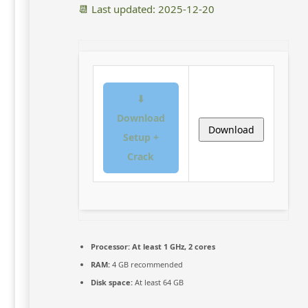
📆 Last updated: 2025-12-20
⬇
Download
Download
Setup +
Crack
Processor:
At least 1 GHz, 2 cores
RAM:
4 GB recommended
Disk space:
At least 64 GB