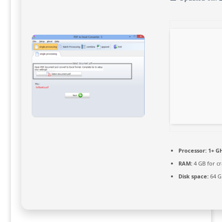
Processor:
1+ GH
RAM:
4 GB for cr
Disk space:
64 GB