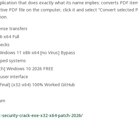
pplication that does exactly what its name implies: converts PDF ite
ive PDF file on the computer, click it and select “Convert selected 
ion.
cense transfers
6-x64 Full
hecks
Windows 11 x86-x64 [no Virus] Bypass
apped systems
tch] Windows 10 2026 FREE
 user interface
[Final] (x32-x64) 100% Worked GitHub
ium
t-security-crack-exe-x32-x64-patch-2026/