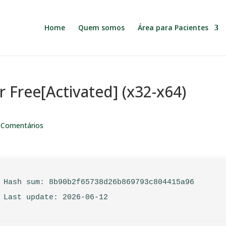
Home
Quem somos
Área para Pacientes
 Free[Activated] (x32-x64)
 Comentários
 Hash sum: 8b90b2f65738d26b869793c804415a96
 Last update: 2026-06-12