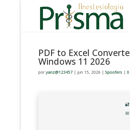
PDF to Excel Converter
Windows 11 2026
por
yanz@123457
|
jun 15, 2026
|
Spoofers
|
0

