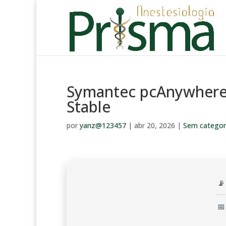
Symantec pcAnywhere 
Stable
por
yanz@123457
|
abr 20, 2026
|
Sem categor
📡
📅