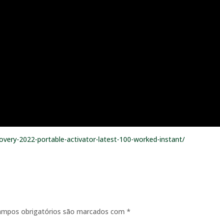
overy-2022-portable-activator-latest-100-worked-instant/
ampos obrigatórios são marcados com
*