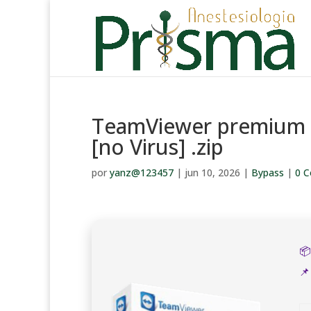
TeamViewer premium P
[no Virus] .zip
por
yanz@123457
|
jun 10, 2026
|
Bypass
|
0 C

📌