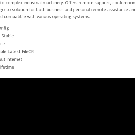
to complex industrial machinery. Offers remote support, conferenci
 go-to solution for both business and personal remote assistance an
and compatible with various operating systems.
onfig
 Stable
ace
le Latest FileCR
out internet
Lifetime