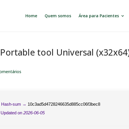
Home
Quem somos
Área para Pacientes
ortable tool Universal (x32x64
omentários
 Hash-sum →
10c3ad5d4728246635d885cc06f3bec8
 Updated on
2026-06-05